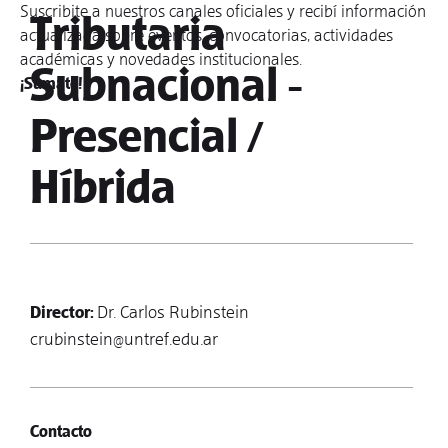
Suscribite a nuestros canales oficiales y recibí información
Tributaria
actualizada sobre eventos, convocatorias, actividades
académicas y novedades institucionales.
Subnacional -
¡Sumate!
Presencial /
Híbrida
Director:
Dr. Carlos Rubinstein
crubinstein@untref.edu.ar
Contacto