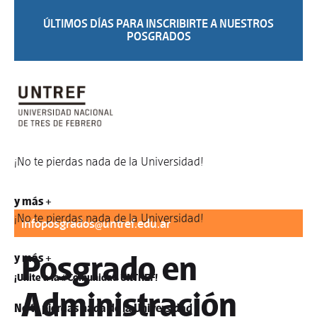
ÚLTIMOS DÍAS PARA INSCRIBIRTE A NUESTROS
POSGRADOS
¡No te pierdas nada de la Universidad!
Para informes:
difusionposgrados@untref.edu.ar
/
y más +
¡No te pierdas nada de la Universidad!
infoposgrados@untref.edu.ar
Posgrado en
y más +
¡Unite a la #Comunidad UNTREF!
Administración
No te pierdas nada de la Universidad