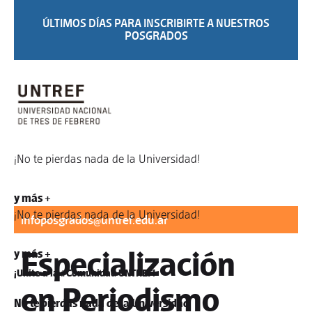
ÚLTIMOS DÍAS PARA INSCRIBIRTE A NUESTROS
POSGRADOS
¡No te pierdas nada de la Universidad!
Para informes:
difusionposgrados@untref.edu.ar
/
y más +
¡No te pierdas nada de la Universidad!
infoposgrados@untref.edu.ar
Especialización
y más +
¡Unite a la #Comunidad UNTREF!
en Periodismo
No te pierdas nada de la Universidad