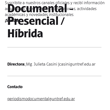
Suscribite a nuestros canales oficiales y recibí información
Documental -
actualizada sobre eventos, convocatorias, actividades
académicas y novedades institucionales.
Presencial /
¡Sumate!
Híbrida
Directora:
Mg. Julieta Casini jcasini@untref.edu.ar
Contacto
periodismodocumental@untref.edu.ar