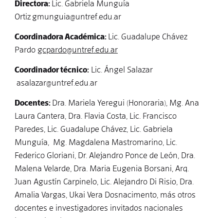
Directora:
Lic. Gabriela Munguía
Ortiz
gmunguia@untref.edu.ar
Coordinadora Académica:
Lic. Guadalupe Chávez
Pardo
gcpardo@untref.edu.ar
Coordinador técnico:
Lic. Ángel Salazar
asalazar@untref.edu.ar
Docentes:
Dra. Mariela Yeregui (Honoraria), Mg. Ana
Laura Cantera, Dra. Flavia Costa, Lic. Francisco
Paredes, Lic. Guadalupe Chávez, Lic. Gabriela
Munguía, Mg. Magdalena Mastromarino, Lic.
Federico Gloriani, Dr. Alejandro Ponce de León, Dra.
Malena Velarde, Dra. Maria Eugenia Borsani, Arq.
Juan Agustín Carpinelo, Lic. Alejandro Di Risio, Dra.
Amalia Vargas, Ukai Vera Dosnacimento, más otros
docentes e investigadores invitados nacionales