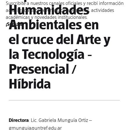
Suscribite a nuestros canales oficiales y recibí información
Humanidades
actualizada sobre eventos, convocatorias, actividades
académicas y novedades institucionales.
Ambientales en
¡Sumate!
el cruce del Arte y
la Tecnología -
Presencial /
Híbrida
Directora
: Lic. Gabriela Munguía Ortiz –
gmunguia@untref.edu.ar