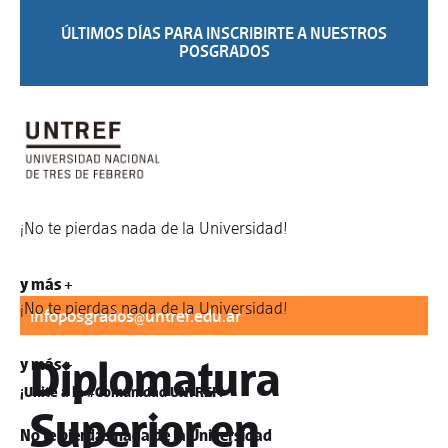
ÚLTIMOS DÍAS PARA INSCRIBIRTE A NUESTROS
POSGRADOS
¡No te pierdas nada de la Universidad!
Para informes:
difusionposgrados@untref.edu.ar
/
y más +
¡No te pierdas nada de la Universidad!
infoposgrados@untref.edu.ar
Diplomatura
y más +
¡Unite a la #Comunidad UNTREF!
Superior en
No te pierdas nada de la Universidad