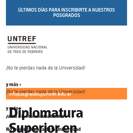
ÚLTIMOS DÍAS PARA INSCRIBIRTE A NUESTROS
POSGRADOS
¡No te pierdas nada de la Universidad!
Para informes:
difusionposgrados@untref.edu.ar
/
y más +
¡No te pierdas nada de la Universidad!
infoposgrados@untref.edu.ar
Diplomatura
y más +
¡Unite a la #Comunidad UNTREF!
Superior en
No te pierdas nada de la Universidad