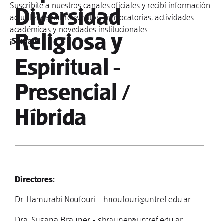
Suscribite a nuestros canales oficiales y recibí información
Diversidad
actualizada sobre eventos, convocatorias, actividades
académicas y novedades institucionales.
Religiosa y
¡Sumate!
Espiritual -
Presencial /
Híbrida
Directores:
Dr. Hamurabi Noufouri - hnoufouri@untref.edu.ar
Dra. Susana Brauner - sbrauner@untref.edu.ar