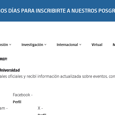
MOS DÍAS PARA INSCRIBIRTE A NUESTROS POSG
nsión
Investigación
Internacional
Virtual
M
>
>
>
TREF!
Universidad
nales oficiales y recibí información actualizada sobre eventos, 
Facebook -
Perfil
am -
X -