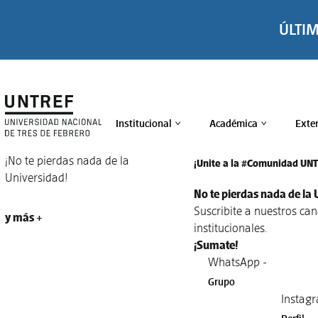
ÚLTI
Institucional
Académica
Exte
>
>
¡No te pierdas nada de la
¡Unite a la #Comunidad UN
Universidad!
No te pierdas nada de la 
Suscribite a nuestros ca
y más +
institucionales.
¡Sumate!
WhatsApp -
Grupo
Instagr