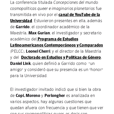
La conferencia titulada
Concepciones del mundo:
cosmopolíticas queer e imaginarios planetarios
fue
transmitida en vivo por el
canal de YouTube de la
Universidad
. Estuvieron presentes en ella, además
de
Garrido
, el coordinador académico de la
Maestría,
Max Gurian
; el investigador y secretario
académico del
Programa de Estudios
Latinoamericanos Contemporáneos y Comparados
(PELCC),
Leonel Cherri
; y el director de la Maestría
y del
Doctorado en Estudios y Políticas de Género
,
Daniel Link
, quien definió a Garrido como "un
amigo" y consideró que su presencia es un "honor"
para la Universidad.
El investigador invitado indicó que si bien la obra
de
Copi, Moreno
y
Perlongher
es analizada en
varios aspectos, hay algunas cuestiones que
quedan afuera con frecuencia y que tienen que ver
con sus cosmopolíticas queer, es decir con